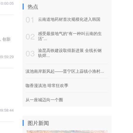
10:00:05
热点
01
云南道地药材首次规模化进入韩国
02
感受最接地气的“有一种叫云南的生
活”...
，创新
03
渝昆高铁建设取得新进展 全线长钢
轨焊...
09:59:29
滇池南岸新风起——晋宁区上蒜镇小渔村...
咖香漫滇池 啡常狂欢季
从一座城迈向一个圈
09:58:44
图片新闻