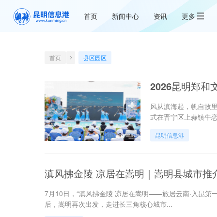
首页
新闻中心
资讯
更多
首页
县区园区
2026昆明郑和
风从滇海起，帆自故里
式在晋宁区上蒜镇牛
昆明信息港
滇风拂金陵 凉居在嵩明｜嵩明县城市推
7月10日，“滇风拂金陵 凉居在嵩明——旅居云南·入昆
后，嵩明再次出发，走进长三角核心城市...