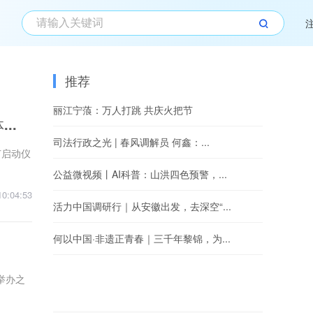
推荐
丽江宁蒗：万人打跳 共庆火把节
..
司法行政之光 | 春风调解员 何鑫：...
节启动仪
公益微视频丨AI科普：山洪四色预警，...
10:04:53
活力中国调研行｜从安徽出发，去深空“...
何以中国·非遗正青春｜三千年黎锦，为...
举办之