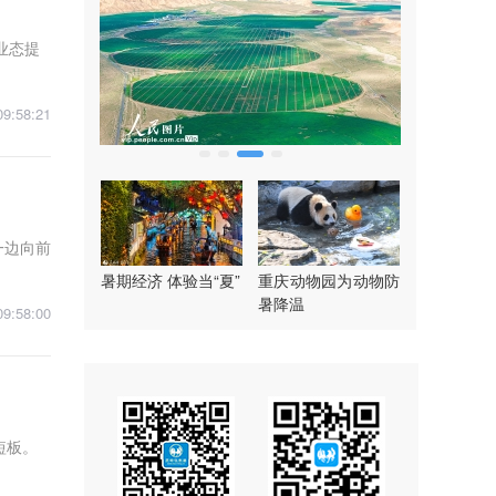
业态提
09:58:21
一边向前
暑期经济 体验当“夏”
重庆动物园为动物防
暑降温
09:58:00
短板。