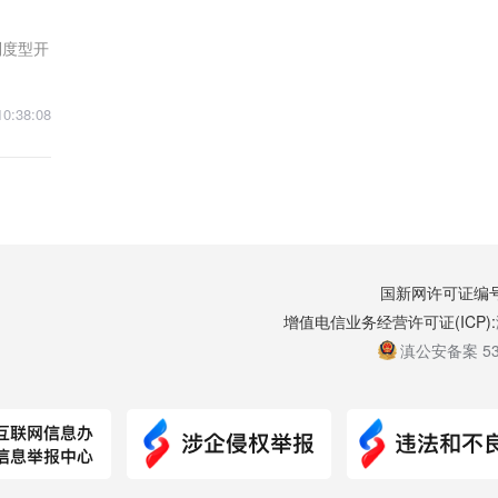
制度型开
10:38:08
国新网许可证编号:5
增值电信业务经营许可证(ICP):
滇公安备案 530