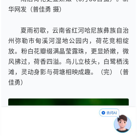
华网发（普佳勇 摄）
夏雨初歇，云南省红河哈尼族彝族自治
州弥勒市甸溪河湿地公园内，荷花竞相绽
放。粉白花瓣缀满晶莹露珠，更显娇嫩，微
风拂过，荷香四溢。鸟儿立枝头，白鹭栖浅
滩，灵动身影与荷塘相映成趣。（完）（普
佳勇）