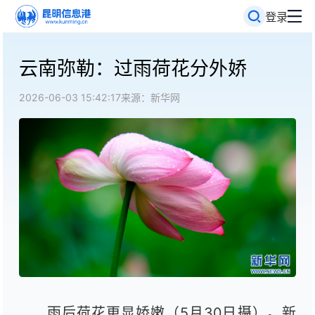
登录
云南弥勒：过雨荷花分外娇
2026-06-03 15:42:17
来源：新华网
雨后荷花更显娇嫩（5月30日摄）。新