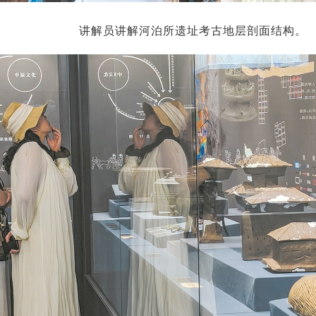
讲解员讲解河泊所遗址考古地层剖面结构。