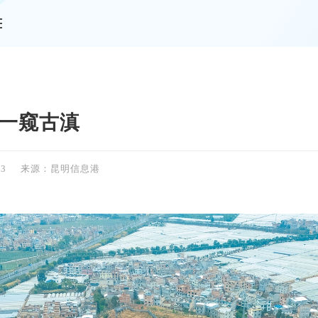
情
 一窥古滇
43
来源：昆明信息港