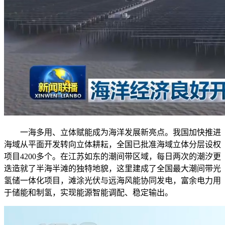
一海多用、立体赋能成为海洋发展新亮点。我国加快推进
海域从平面开发转向立体耕耘，全国已批准海域立体分层设权
项目4200多个。在江苏如东的潮间带区域，每日两次的潮汐更
迭造就了半海半滩的独特地貌，这里建成了全国最大潮间带光
氢储一体化项目，滩涂光伏与远海风能协同发电，富余电力用
于储能和制氢，实现能源智能调配、稳定输出。