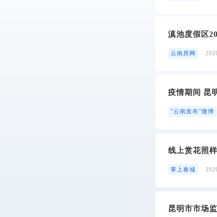
滇池度假区2
云南房网
20
疫情期间 昆
“云南发布”微博
线上赏花照样
掌上春城
20
昆明市市场