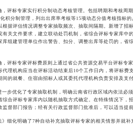
确，评标专家实行积分制动态考核管理。包括聘期和考核周期
细化积分制管理，列出出席率考核等15项动态分值考核指标
以根据评估情况调整专家抽取频次、抽取间隔期。新增了招
院有关文件要求，建立联动处罚机制，省综合评标专家库中
家库组建管理单位作出警告、扣分、调整出库等处罚的，省
确，评标专家评标费原则上通过省公共资源交易平台评标专
标代理机构应当在评标活动结束后10个工作日内，将评标费
期间的就餐、住宿由招标人或其委托代理机构负责安排及支
进一步优化了专家抽取机制，明确云南省行政区域内依法必
省综合评标专家库内以随机抽取方式确定。在特殊情况下，
政监督部门报告；经有关行政监督部门批准后，可以适当提
法》细化明确了7种自动补充抽取评标专家的相关情形并就补
。