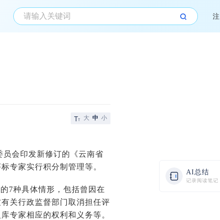
注
大
中
小
委员会印发新修订的《云南省
评标专家实行积分制管理等。
AI总结
记录阅读笔记
的7种具体情形，包括曾因在
被有关行政监督部门取消担任评
入库专家相应的权利和义务等。