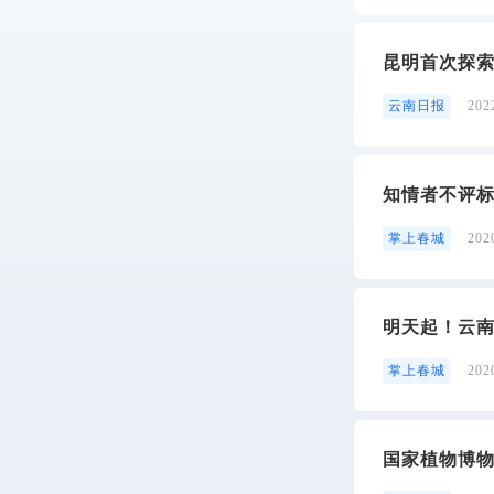
昆明首次探
云南日报
20
知情者不评标
掌上春城
20
明天起！云
掌上春城
20
国家植物博