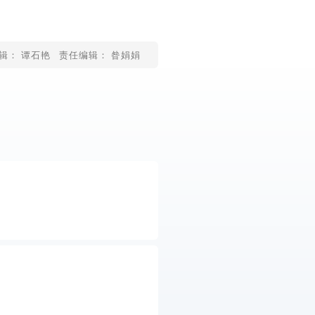
辑： 谭石艳
责任编辑： 昝娟娟